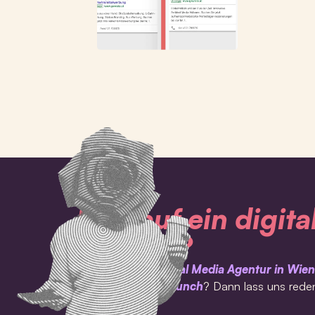
Lust auf ein digita
Refresh?
Du suchst eine
Social Media Agentur in Wien
einen
Website Relaunch
? Dann lass uns rede