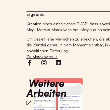
Ergebnis
:
Kreation eines einheitlichen CI/CD, dass sowoh
Mag. Marcus
Marakovics
hat
infolge auch sei
Um gezielt jene Menschen zu erreichen, die 
die Kanzlei genau in dem Moment sichtbar, in
anwaltlichen Betreuung.
Zu Marakovics
→
Weitere
Gewista
Arbeiten