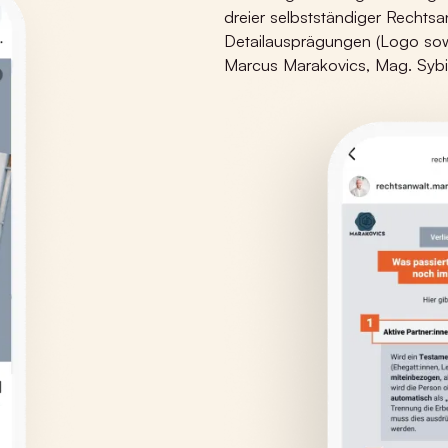
dreier
selbstständiger
Rechtsan
Detailausprägungen (Logo sow
Marcus
Marakovics
,
Mag
. Sybi