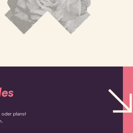
les
oder planst
n.