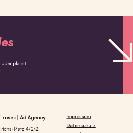
les
oder planst
n.
Impressum
’ roses | Ad Agency
Datenschutz
lrichs-Platz 4/2/2,