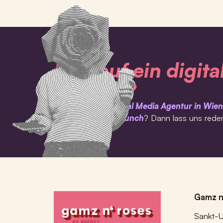
Lust auf ein digita
Refresh?
Du suchst eine
Social Media Agentur in Wien
einen
Website Relaunch
? Dann lass uns rede
Gamz n
Sankt-U